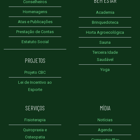
BEM ESTAR
Conselheiros
Homenagens
Academia
Atas e Publicações
Brinquedoteca
Prestação de Contas
Horta Agroecológica
Estatuto Social
Sauna
Terceira Idade
PROJETOS
Saudável
Yoga
Projeto CBC
Lei de Incentivo ao
Esporte
SERVIÇOS
MÍDIA
Fisioterapia
Notícias
Quiropraxia e
Agenda
Osteopatia
Campestre Play